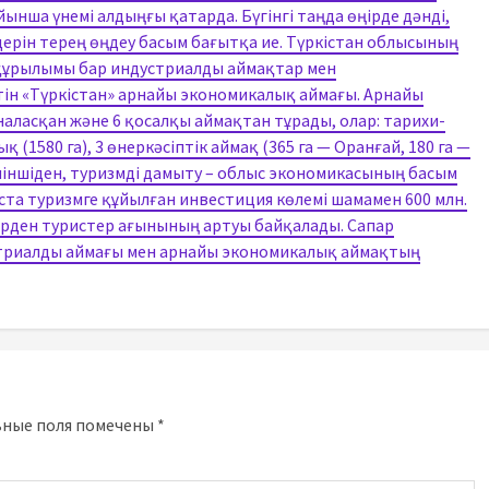
ынша үнемі алдыңғы қатарда. Бүгінгі таңда өңірде дәнді,
дерін терең өңдеу басым бағытқа ие. Түркістан облысының
ақұрылымы бар индустриалды аймақтар мен
тін «Түркістан» арнайы экономикалық аймағы. Арнайы
аласқан және 6 қосалқы аймақтан тұрады, олар: тарихи-
қ (1580 га), 3 өнеркәсіптік аймақ (365 га — Оранғай, 180 га —
. Үшіншіден, туризмді дамыту – облыс экономикасының басым
ста туризмге құйылған инвестиция көлемі шамамен 600 млн.
рден туристер ағынының артуы байқалады. Сапар
стриалды аймағы мен арнайы экономикалық аймақтың
ьные поля помечены
*