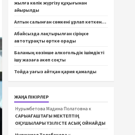
жылға көлік жүргізу құқығынан
айырылды
Алтын салынған сөмкені ұрлап кеткен…
Абайсызда лақтырылған сіріңке
автотұрақты өртке орады
Баланың көзінше алкогольдік ішімдікті
ішу жазаға әкеп соқты
Тойда уағыз айтқан қария қамалды
ЖАҢА ПІКІРЛЕР
Нурымбетова Мадина Полатовна
к
САРЫАҒАШТАҒЫ МЕКТЕПТІҢ
ОҚУШЫЛАРЫ ҮЗІЛІСТЕ АСЫҚ ОЙНАЙДЫ
Нұржамал Төлебекова
к