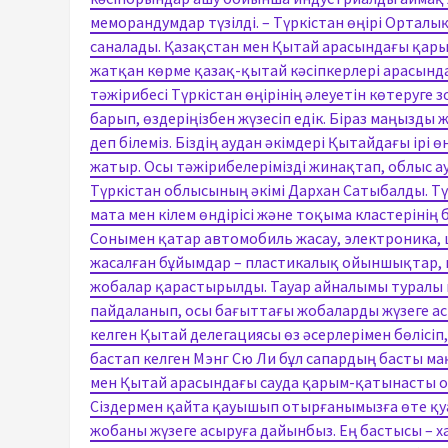
меморандумдар түзілді. – Түркістан өңірі Орталы
саналады. Қазақстан мен Қытай арасындағы қарым
жатқан көрме қазақ-қытай кәсіпкерлері арасында 
тәжірибесі Түркістан өңірінің әлеуетін көтеруге 
барып, өздеріңізбен жүзесіп едік. Біраз маңызды 
деп білеміз. Біздің аудан әкімдері Қытайдағы ір
жатыр. Осы тәжірибелерімізді жинақтап, облыс 
Түркістан облысының әкімі Дархан Сатыбалды. Түр
мата мен кілем өндірісі және тоқыма кластерінің
Сонымен қатар автомобиль жасау, электроника,
жасалған бұйымдар – пластикалық ойыншықтар, ы
жобалар қарастырылды. Тауар айналымы туралы 
пайдаланып, осы бағыттағы жобаларды жүзеге асы
келген Қытай делегациясы өз әсерлерімен бөлісіп,
бастап келген Мэнг Сю Ли бұл сапардың басты м
мен Қытай арасындағы сауда қарым-қатынасты ода
Сіздермен қайта қауышып отырғанымызға өте қу
жобаны жүзеге асыруға дайынбыз. Ең бастысы – х