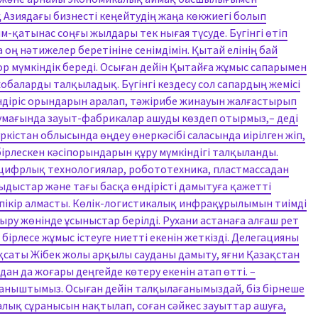
қ Азиядағы бизнесті кеңейтудің жаңа көкжиегі болып
-қатынас соңғы жылдары тек нығая түсуде. Бүгінгі өтіп
оң нәтижелер беретініне сенімдімін. Қытай елінің бай
зор мүмкіндік береді. Осыған дейін Қытайға жұмыс сапарымен
жобаларды талқыладық. Бүгінгі кездесу сол сапардың жемісі
і өндіріс орындарын аралап, тәжірибе жинауын жалғастырып
аумағында зауыт-фабрикалар ашуды көздеп отырмыз,– деді
кістан облысында өңдеу өнеркәсібі саласында иірілген жіп,
 бірлескен кәсіпорындарын құру мүмкіндігі талқыланды.
 цифрлық технологиялар, робототехника, пластмассадан
дыстар және тағы басқа өндірісті дамытуға қажетті
пікір алмасты. Көлік-логистикалық инфрақұрылымын тиімді
ру жөнінде ұсыныстар берілді. Рухани астанаға алғаш рет
 бірлесе жұмыс істеуге ниетті екенін жеткізді. Делегацияны
ақсаты Жібек жолы арқылы сауданы дамыту, яғни Қазақстан
н да жоғары деңгейде көтеру екенін атап өтті. –
аныштымыз. Осыған дейін талқылағанымыздай, біз бірнеше
алық сұранысын нақтылап, соған сәйкес зауыттар ашуға,