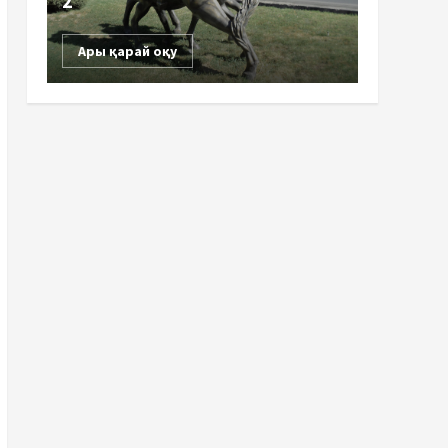
2
Ары қарай оқу