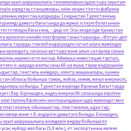
ысында ауыл шаруашылығы техникаларын құрастыру зауытын
ктерін зарядтау станциялары, киім-кешек тігетін фабрика
 қаланың көркі таң қалдырды. Сондықтан Түркістанның
 туризмді дамыту бағытында да жұмыс істеуге болатынын
естігіміздің басы ғана, – деді ол. Осы кездесуде Қазақстан
ға арналған онлайн платформа таныстырылды. «Илтун» деп
ығы тауарды тікелей өндірушіден сатып алуға мүмкіндік
ын арзандату, сапасын арттыру және алып-сатарлар санын
ілерінің көрмесі өтіп жатыр. Аймаққа инвестиция тартып,
 еткен іс-шарада жалпы саны 60-қа жуық тауар өндірушінің
, ыдыстар, текстиль өнімдері, электр машиналары, күннен
стан облысы бойынша тамақ, жиһаз, химия, жеңіл өнеркәсіп,
ндылары қойылды. Түркістан өңірінде бірнеше бағыттарда
ті бар. Біріншіден, өңдеу өнеркәсібі саласында иірілген
кластерінің бірлескен кәсіпорындарын құру мүмкіндігі мол.
ар пластикалық ойыншықтар, пластикалық ыдыстар,
гиялар және т.б. өндірісін дамытуға болады. Екіншіден,
сы ауыл шаруашылығы өнімдерін өндіру бойынша ел
 ұсақ мүйізді мал басы (5,9 млн.), ет экспортының көлемі