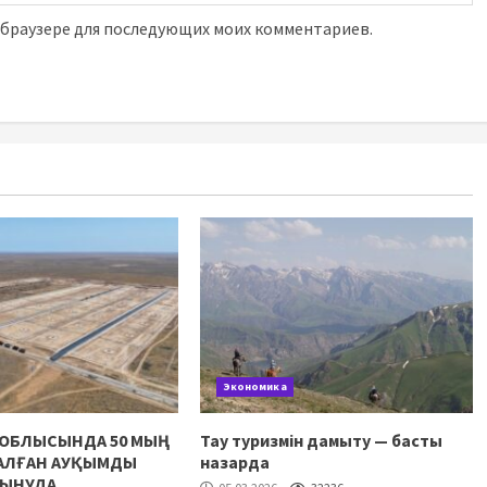
м браузере для последующих моих комментариев.
Экономика
 ОБЛЫСЫНДА 50 МЫҢ
Тау туризмін дамыту — басты
НАЛҒАН АУҚЫМДЫ
назарда
ЛЫНУДА