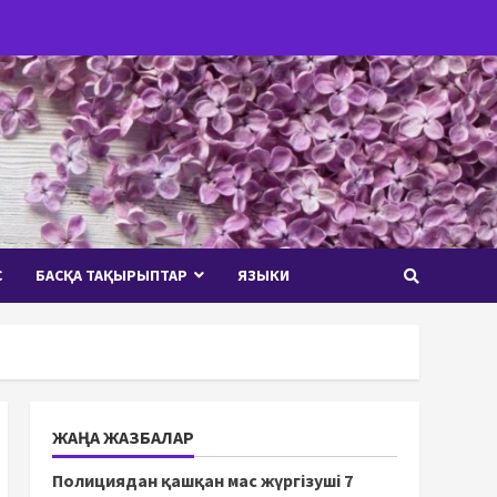
С
БАСҚА ТАҚЫРЫПТАР
ЯЗЫКИ
ЖАҢА ЖАЗБАЛАР
Полициядан қашқан мас жүргізуші 7