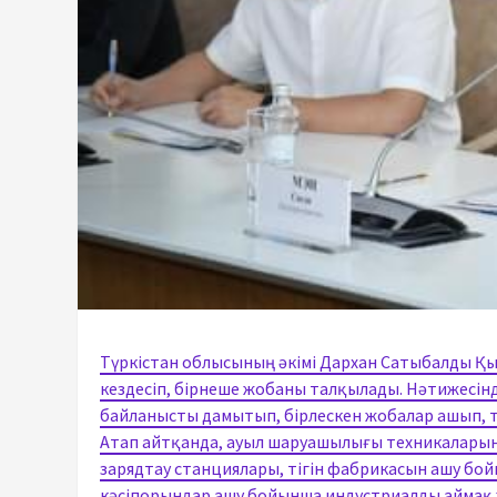
Түркістан облысының әкімі Дархан Сатыбалды Қы
кездесіп, бірнеше жобаны талқылады. Нәтижесінд
байланысты дамытып, бірлескен жобалар ашып, 
Атап айтқанда, ауыл шаруашылығы техникаларын қ
зарядтау станциялары, тігін фабрикасын ашу бо
кәсіпорындар ашу бойынша индустриалды аймақ