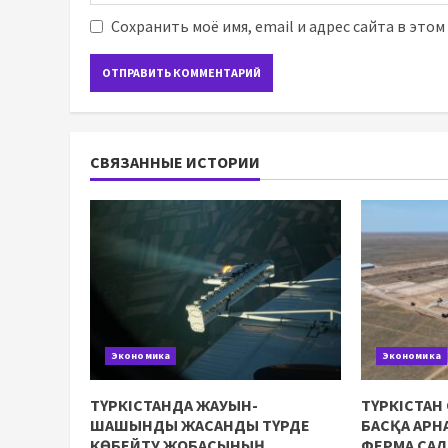
Сохранить моё имя, email и адрес сайта в это
СВЯЗАННЫЕ ИСТОРИИ
Экономика
Экономика
ТҮРКІСТАНДА ЖАУЫН-
ТҮРКІСТАН
ШАШЫНДЫ ЖАСАНДЫ ТҮРДЕ
БАСҚА АР
КӨБЕЙТУ ЖОБАСЫНЫҢ
ФЕРМА СА