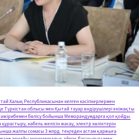
тай Халық Республикасынан келген кәсіпкерлермен
е Түркістан облысы мен Қытай тауар өндірушілері екіжақты
тәжірибемен бөлісу бойынша Меморандумдарға қол қойды.
ұрастыру, кабель желісін жасау, электр көліктерін
йынша жалпы сомасы 3 млрд. теңгеден астам қаржыға
 және арнайы экономикалық аймақ басшылығымен