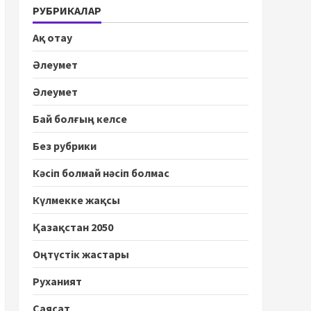
РУБРИКАЛАР
Ақ отау
Әлеумет
Әлеумет
Бай болғың келсе
Без рубрики
Кәсіп болмай нәсіп болмас
Күлмекке жақсы
Қазақстан 2050
Оңтүстік жастары
Руханият
Саясат