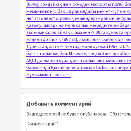
(80%), сондай-ақ жеміс-жидек экспорты (26%) бой
жеміс-көкөніс, бақша дақылдары мен ет-сүт өнім
негізгі инвестициялық кешендері – дайын инфр
қатысушыларына түрлі салық жеңілдіктерін бере
экономикалақ аймақ шамамен 4000 га аумақта орн
мәдени орталық (862 га), әкімшілік-іскерлік орталы
Түркістан, 35 га — Кентау) және әуежай (967 га)
бағыттарының бірі. Мәселен, соңғы 3 жылда облы
АҚШ долларын құрап, жыл сайын шет мемлекетте
барысында Қытай делегациясы «Turkistan» инду
жұмысымен танысты.
Добавить комментарий
Ваш адрес email не будет опубликован.
Обязател
Комментарий
*