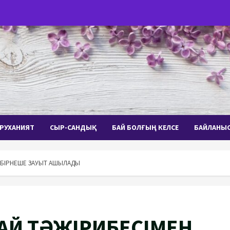
РУХАНИЯТ
СЫР-САНДЫҚ
БАЙ БОЛҒЫҢ КЕЛСЕ
БАЙЛАНЫ
Н БІРНЕШЕ ЗАУЫТ АШЫЛАДЫ
АЙ ТӘЖІРИБЕСІМЕН