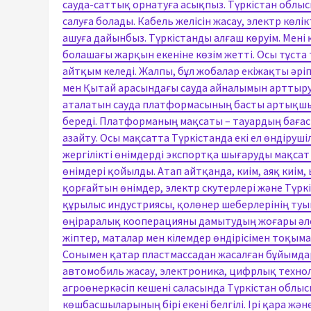
сауда-саттық орнатуға асықпыз. Түркістан обл
салуға болады. Кабель желісін жасау, электр көлі
ашуға дайынбыз. Түркістанды алғаш көруім. Мені
болашағы жарқын екеніне көзім жетті. Осы тұста
айтқым келеді. Жалпы, бұл жобалар екіжақты әріпт
мен Қытай арасындағы сауда айналымын арттыру
аталатын сауда платформасының басты артықшыл
береді. Платформаның мақсаты – тауардың бағас
азайту. Осы мақсатта Түркістанда екі ел өндіруш
жергілікті өнімдерді экспортқа шығаруды мақсат
өнімдері қойылды. Атап айтқанда, киім, аяқ киім
қорғайтын өнімдер, электр скутерлері және Түркі
құрылыс индустриясы, қолөнер шеберлерінің туы
өңіраралық кооперацияны дамытудың жоғары әлеуе
жіптер, маталар мен кілемдер өндірісімен тоқыма 
Сонымен қатар пластмассадан жасалған бұйымд
автомобиль жасау, электроника, цифрлық техноло
агроөнеркәсіп кешені саласында Түркістан облы
көшбасшыларының бірі екені белгілі. Ірі қара және